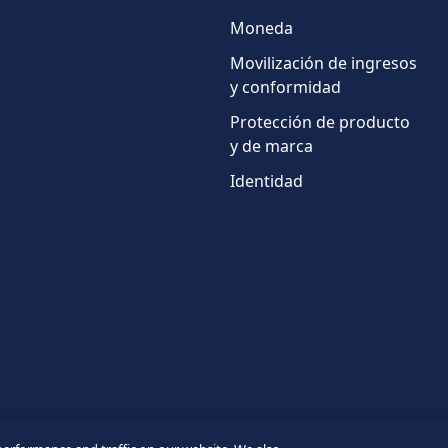
de
Moneda
teléfono
Movilización de ingresos
País
y conformidad
Protección de producto
y de marca
Identidad
* Campos obligatorios