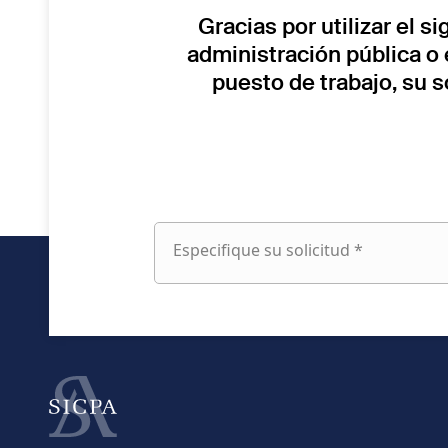
Gracias por utilizar el s
administración pública o 
puesto de trabajo, su 
Especifique su solicitud *
Especifique
su
solicitud
fieldset
Nombre
1
fieldset
Dirección de e-mail
2