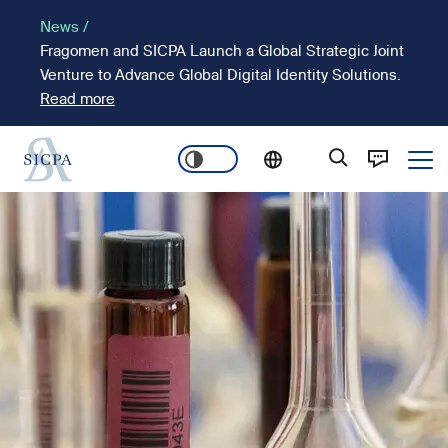
Pasar
News /
al
Fragomen and SICPA Launch a Global Strategic Joint
contenido
Venture to Advance Global Digital Identity Solutions.
principal
Read more
Ope
Main
Imagen
navigation