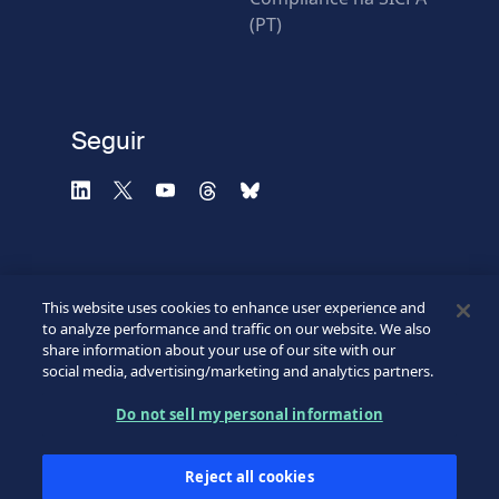
(PT)
Verificación fallida.
Utilice otro navegador
Privacidad
-
Zencaptcha.com
Seguir
This website uses cookies to enhance user experience and
to analyze performance and traffic on our website. We also
share information about your use of our site with our
social media, advertising/marketing and analytics partners.
©2026 SICPA HOLDING SA.
Footer
Do not sell my personal information
Condiciones de acceso
Política de confidencialidad
Bottom
Reject all cookies
Formulario web de confidencialidad