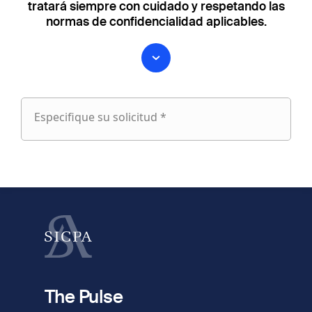
tratará siempre con cuidado y respetando las
normas de confidencialidad aplicables.
Especifique su solicitud *
Especifique
su
fieldset
solicitud
1
Nombre
Apellido
fieldset
2
Dirección de e-mail
The Pulse