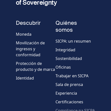
of Sovereignty
Número
de
fieldset
teléfono
Descubrir
Quiénes
Empresa/Organismo
somos
Moneda
SICPA: un resumen
Movilización de
País
ingresos y
Integridad
conformidad
Sostenibilidad
Mensaje
Protección de
Oficinas
producto y de marca
Trabajar en SICPA
Identidad
Sala de prensa
Experiencia
Certificaciones
* Campos obligatorios
Compliance na SICPA