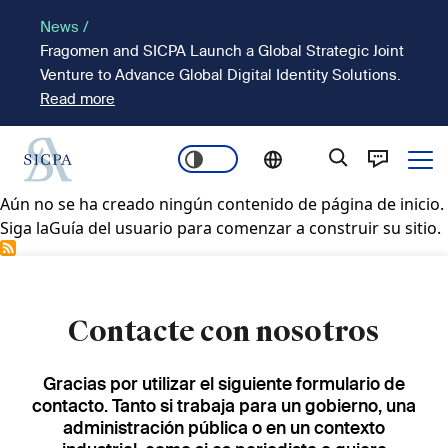
Pasar
News /
al
Fragomen and SICPA Launch a Global Strategic Joint
contenido
Venture to Advance Global Digital Identity Solutions.
principal
Read more
Ope
Main
Aún no se ha creado ningún contenido de página de inicio.
Siga la
Guía del usuario
para comenzar a construir su sitio.
navigation
Contacte con nosotros
Gracias por utilizar el siguiente formulario de
contacto. Tanto si trabaja para un gobierno, una
administración pública o en un contexto