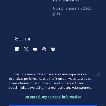
Certificaciones
* Campos obligatorios
Compliance na SICPA
(PT)
Verificación fallida.
Utilice otro navegador
Privacidad
-
Zencaptcha.com
Seguir
This website uses cookies to enhance user experience and
to analyze performance and traffic on our website. We also
share information about your use of our site with our
social media, advertising/marketing and analytics partners.
©2026 SICPA HOLDING SA.
Footer
Do not sell my personal information
Condiciones de acceso