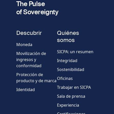
The Pulse
of Sovereignty
Número
de
fieldset
teléfono
Descubrir
Quiénes
Empresa/Organismo
somos
Moneda
SICPA: un resumen
Movilización de
País
ingresos y
Integridad
conformidad
Sostenibilidad
Mensaje
Protección de
Oficinas
producto y de marca
Trabajar en SICPA
Identidad
Sala de prensa
Experiencia