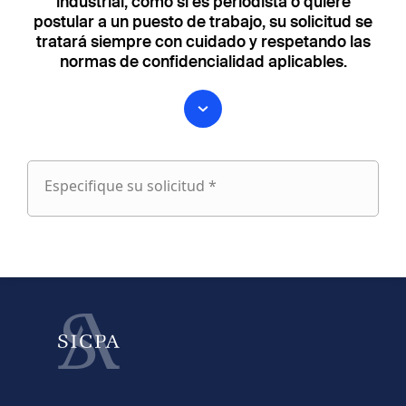
industrial, como si es periodista o quiere
postular a un puesto de trabajo, su solicitud se
tratará siempre con cuidado y respetando las
normas de confidencialidad aplicables.
Especifique su solicitud *
Especifique
su
fieldset
solicitud
1
Nombre
Apellido
fieldset
2
Dirección de e-mail