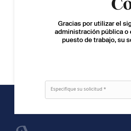
Co
Gracias por utilizar el s
administración pública o 
puesto de trabajo, su 
Especifique su solicitud *
Especifique
su
solicitud
fieldset
Nombre
1