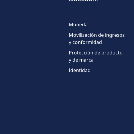
Número
de
Moneda
teléfono
Movilización de ingresos
País
y conformidad
Protección de producto
y de marca
Identidad
* Campos obligatorios