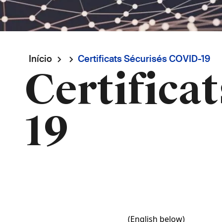
Navegação
Início
Certificats Sécurisés COVID-19
Certifica
estrutural
19
(English below)