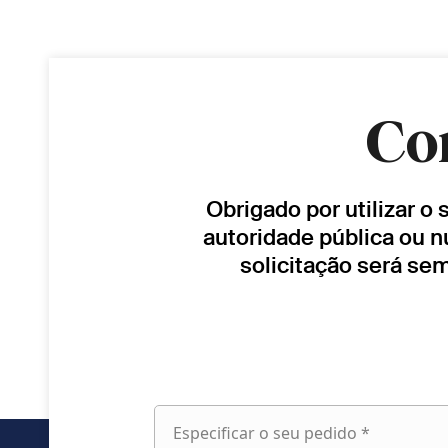
Co
Obrigado por utilizar o
autoridade pública ou n
solicitação será se
Especificar o seu pedido *
Especificar