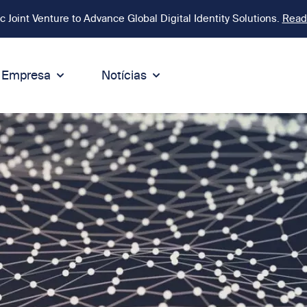
Joint Venture to Advance Global Digital Identity Solutions.
Read
Empresa
Notícias
on
ntegridade
Sustentabilidade
digo de Conduta
Sustentabilidade
ormidade
tegridade & Compliance
Ambiente
íticas
Responsabilidade Social
eak Up
Negócios sustentáveis
 e Compliance