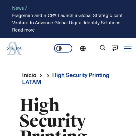
Passar
News /
para
Fragomen and SICPA Launch a Global Strategic Joint
o
Venture to Advance Global Digital Identity Solutions.
conteúdo
Read more
principal
Ope
Main
navigation
Início
High Security Printing
Navegação
LATAM
estrutural
High
Security