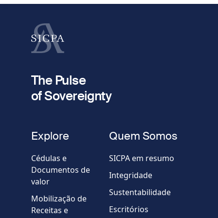
Apelido
fieldset
2
Seu e-mail
The Pulse
of Sovereignty
Telefone
fieldset
Explore
Quem Somos
Empresa / Organização
Cédulas e
SICPA em resumo
Documentos de
Integridade
valor
Country
Sustentabilidade
Mobilização de
Escritórios
Receitas e
Mensagem