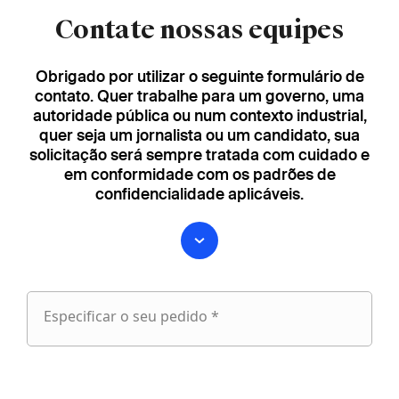
Contate nossas equipes
Obrigado por utilizar o seguinte formulário de
contato. Quer trabalhe para um governo, uma
autoridade pública ou num contexto industrial,
quer seja um jornalista ou um candidato, sua
solicitação será sempre tratada com cuidado e
em conformidade com os padrões de
confidencialidade aplicáveis.
Especificar o seu pedido *
Especificar
o
fieldset
seu
1
pedido
Nome próprio