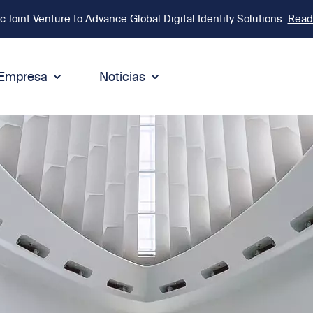
Joint Venture to Advance Global Digital Identity Solutions.
Read
Empresa
Noticias
ntegridad
Sostenibilidad
ódigo de Conducta
Sostenibilidad
rmidad
ntegridad y Compliance
Medioambiente
ca
líticas
Responsabilidad social
ínea Speak Up
Gobernanza y negocio sosteni