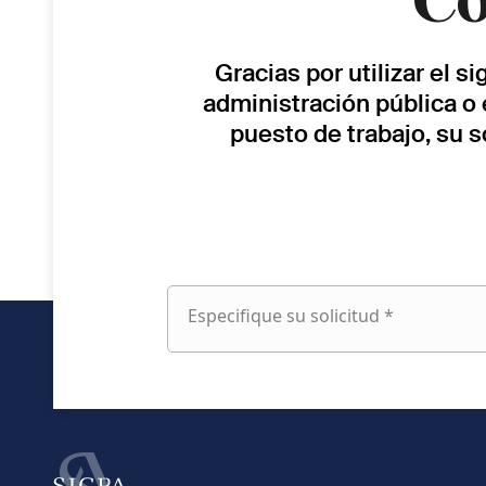
Co
Gracias por utilizar el s
administración pública o 
puesto de trabajo, su 
Especifique su solicitud *
Especifique
su
solicitud
fieldset
Nombre
1