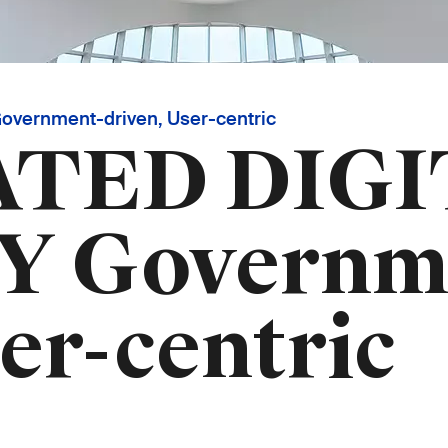
vernment-driven, User-centric
TED DIGI
Y Governm
er-centric