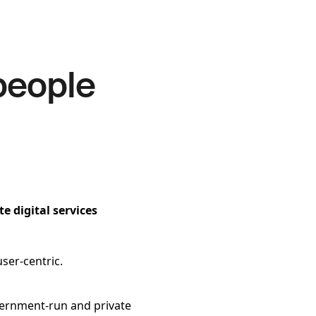
people
e digital services
ser-centric.
overnment-run and private