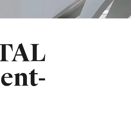
TAL
ent-