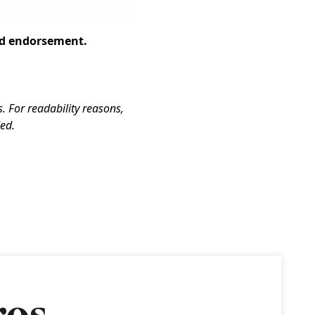
nd endorsement.
 For readability reasons,
ded.