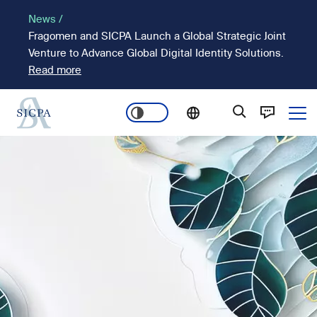
Pasar
News /
al
Fragomen and SICPA Launch a Global Strategic Joint
contenido
Venture to Advance Global Digital Identity Solutions.
principal
Read more
Ope
Main
Imagen
navigation