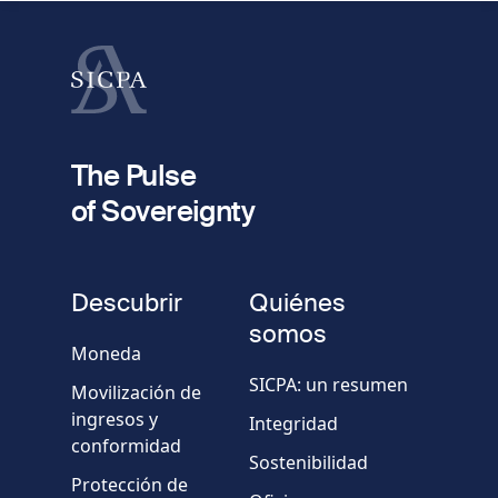
Apellido
fieldset
2
Dirección de e-mail
The Pulse
of Sovereignty
Número
de
fieldset
teléfono
Descubrir
Quiénes
Empresa/Organismo
somos
Moneda
SICPA: un resumen
Movilización de
País
ingresos y
Integridad
conformidad
Sostenibilidad
Mensaje
Protección de