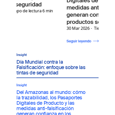
Digitales de Producto y las
dad
medidas anti-falsificación
tura 6 min
generan confianza en los
productos sostenibles
30 Mar 2026
Tiempo de lectura 8 min
Seguir leyendo
Insight
Día Mundial contra la
Falsificación: enfoque sobre las
tintas de seguridad
Insight
Del Amazonas al mundo: cómo
la trazabilidad, los Pasaportes
Digitales de Producto y las
medidas anti-falsificación
generan confianza en los