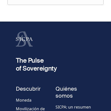
su
fieldset
solicitud
1
Nombre
Apellido
fieldset
2
Dirección de e-mail
The Pulse
of Sovereignty
Número
de
fieldset
teléfono
Descubrir
Quiénes
Empresa/Organismo
somos
Moneda
SICPA: un resumen
Movilización de