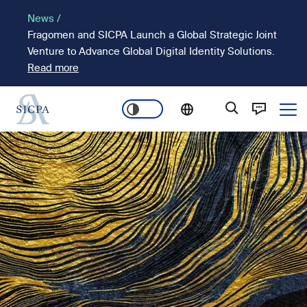
Pasar
News /
al
Fragomen and SICPA Launch a Global Strategic Joint
contenido
Venture to Advance Global Digital Identity Solutions.
principal
Read more
Ope
Main
Imagen
navigation