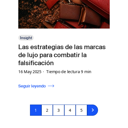
Insight
Las estrategias de las marcas
de lujo para combatir la
falsificación
16 May 2025
Tiempo de lectura 9 min
Seguir leyendo
Paginación
Página
1
Página
2
Página
3
Página
4
Página
5
actual