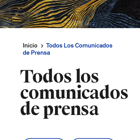
Inicio
Todos Los Comunicados
Ruta
de Prensa
de
Todos los
navegación
comunicados
de prensa