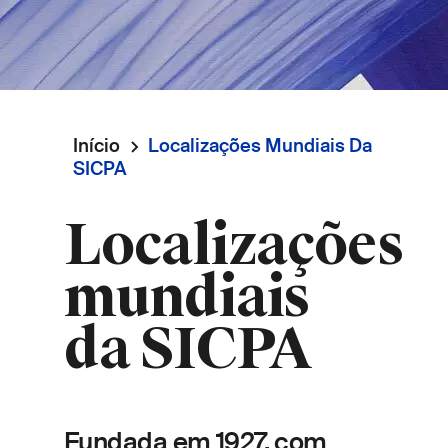
Início
Localizações Mundiais Da
Navegação
SICPA
estrutural
Localizações
mundiais
da SICPA
Fundada em 1927, com