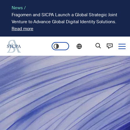
Passar
News /
para
Fragomen and SICPA Launch a Global Strategic Joint
o
Venture to Advance Global Digital Identity Solutions.
conteúdo
Read more
principal
Ope
Main
Imagem
navigation